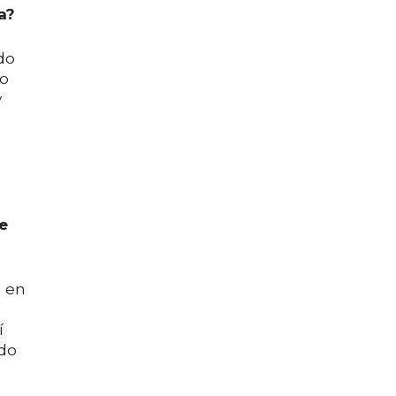
a?
do
ro
y
e
a en
í
ado