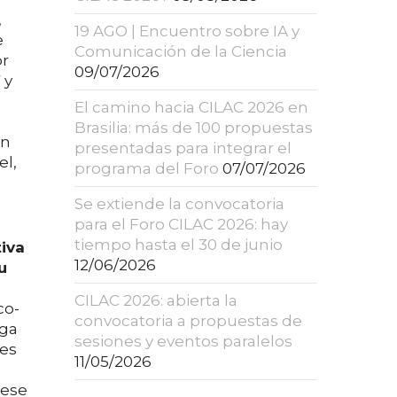
,
19 AGO | Encuentro sobre IA y
e
Comunicación de la Ciencia
or
09/07/2026
 y
El camino hacia CILAC 2026 en
Brasilia: más de 100 propuestas
on
presentadas para integrar el
el,
programa del Foro
07/07/2026
Se extiende la convocatoria
para el Foro CILAC 2026: hay
tiempo hasta el 30 de junio
tiva
12/06/2026
u
CILAC 2026: abierta la
co-
convocatoria a propuestas de
nga
sesiones y eventos paralelos
les
11/05/2026
 ese