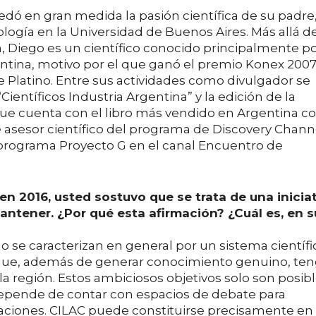
edó en gran medida la pasión científica de su padre
biología en la Universidad de Buenos Aires. Más allá d
n, Diego es un científico conocido principalmente p
entina, motivo por el que ganó el premio Konex 2007
 Platino.​ Entre sus actividades como divulgador se
ientíficos Industria Argentina” y la edición de la
 que cuenta con el libro más vendido en Argentina c
 asesor científico del programa de Discovery Chann
 programa Proyecto G en el canal Encuentro de
 en 2016, usted sostuvo que se trata de una inicia
ntener. ¿Por qué esta afirmación? ¿Cuál es, en s
no se caracterizan en general por un sistema científi
ue, además de generar conocimiento genuino, te
 la región. Estos ambiciosos objetivos solo son posib
depende de contar con espacios de debate para
raciones. CILAC puede constituirse precisamente en