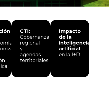
ción
CTI:
Impacto
Gobernanza
de la
omía,
regional
inteligencia
onización
y
artificial
agendas
en la I+D
ión
territoriales
ica