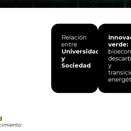
Relación
Innova
entre
verde:
Universidad
bioecon
y
descarb
Sociedad
y
transic
energét
d
ocimiento