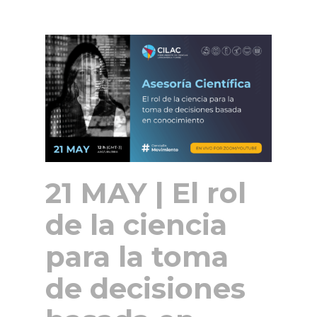
21 MAY | El rol
de la ciencia
para la toma
de decisiones