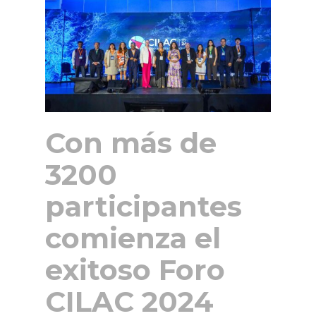
Con más de
3200
participantes
comienza el
exitoso Foro
CILAC 2024