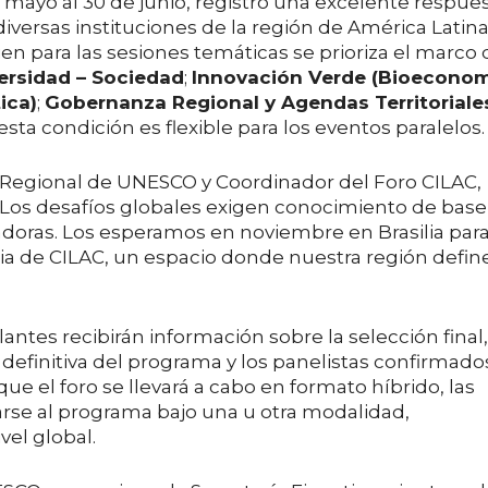
e mayo al 30 de junio, registró una excelente respue
versas instituciones de la región de América Latina
bien para las sesiones temáticas se prioriza el marco
ersidad – Sociedad
;
Innovación Verde (Bioeconom
ica)
;
Gobernanza Regional y Agendas Territoriale
esta condición es flexible para los eventos paralelos.
ta Regional de UNESCO y Coordinador del Foro CILAC,
“Los desafíos globales exigen conocimiento de base
adoras. Los esperamos en noviembre en Brasilia par
ria de CILAC, un espacio donde nuestra región defin
ntes recibirán información sobre la selección final,
 definitiva del programa y los panelistas confirmado
ue el foro se llevará a cabo en formato híbrido, las
rse al programa bajo una u otra modalidad,
vel global.