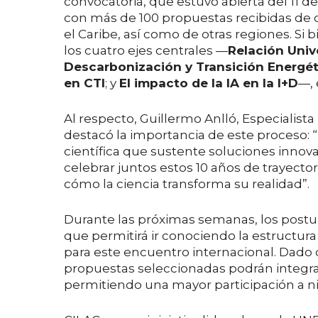
convocatoria, que estuvo abierta del 11 d
con más de 100 propuestas recibidas de di
el Caribe, así como de otras regiones. Si 
los cuatro ejes centrales —
Relación Univ
Descarbonización y Transición Energét
en CTI
; y
El impacto de la IA en la I+D
—, 
Al respecto, Guillermo Anlló, Especialis
destacó la importancia de este proceso:
científica que sustente soluciones innov
celebrar juntos estos 10 años de trayecto
cómo la ciencia transforma su realidad”.
Durante las próximas semanas, los postula
que permitirá ir conociendo la estructura
para este encuentro internacional. Dado q
propuestas seleccionadas podrán integra
permitiendo una mayor participación a ni