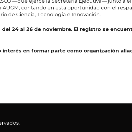
NESCO —que ejerce la Secretaría Ejecutiva— junto a el
 y la AUGM, contando en esta oportunidad con el resp
erio de Ciencia, Tecnología e Innovación.
a del 24 al 26 de noviembre. El registro se encuen
o interés en formar parte como organización alia
ervados.