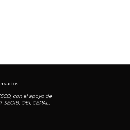
ervados.
ESCO, con el apoyo de
D, SEGIB, OEI, CEPAL,