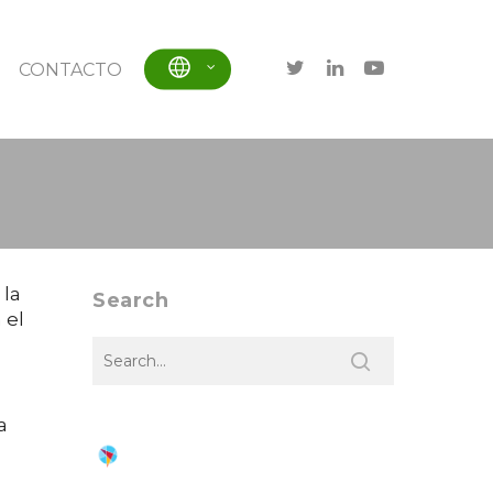
CONTACTO
 la
Search
 el
a