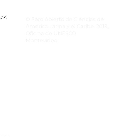
cas
© Foro Abierto de Ciencias de
América Latina y el Caribe. 2019,
Oficina de UNESCO
Montevideo.