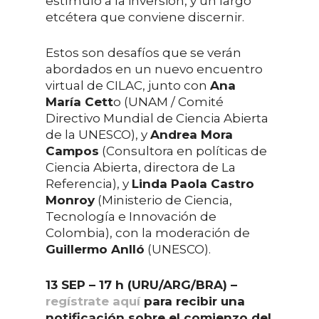
estímulo a la inversión, y un largo
etcétera que conviene discernir.
Estos son desafíos que se verán
abordados en un nuevo encuentro
virtual de CILAC, junto con
Ana
María Cett
o (UNAM / Comité
Directivo Mundial de Ciencia Abierta
de la UNESCO), y
Andrea Mora
Campos
(Consultora en políticas de
Ciencia Abierta, directora de La
Referencia), y
Linda Paola Castro
Monroy
(Ministerio de Ciencia,
Tecnología e Innovación de
Colombia), con la moderación de
Guillermo Anlló
(UNESCO).
13 SEP – 17 h (URU/ARG/BRA) –
regístrate aquí
para recibir una
notificación sobre el comienzo del